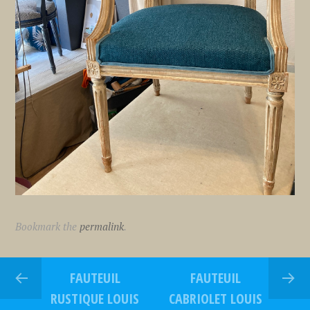
Bookmark the
permalink
.
FAUTEUIL
FAUTEUIL
RUSTIQUE LOUIS
CABRIOLET LOUIS